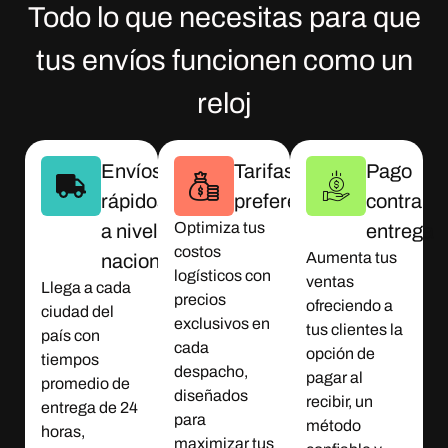
Todo lo que necesitas para que
tus envíos funcionen como un
reloj
Envíos
Tarifas
Pago
rápidos
preferenciales
contra
Optimiza tus
a nivel
entrega
costos
Aumenta tus
nacional
logísticos con
ventas
Llega a cada
precios
ofreciendo a
ciudad del
exclusivos en
tus clientes la
país con
cada
opción de
tiempos
despacho,
pagar al
promedio de
diseñados
recibir, un
entrega de 24
para
método
horas,
maximizar tus