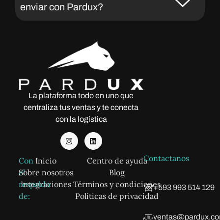
enviar con Pardux?
La plataforma todo en uno que
centraliza tus ventas y te conecta
con la logística
Contactanos
Con
Inicio
Centro de ayuda
el
Sobre nosotros
Blog
respaldo
Integraciones
Términos y condiciones
+593 993 514 129
de:
Políticas de privacidad
ventas@pardux.c