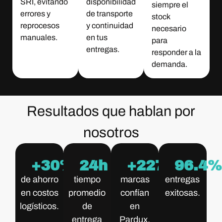
SRI, evitando
disponibilidad
siempre el
errores y
de transporte
stock
reprocesos
y continuidad
necesario
manuales.
en tus
para
entregas.
responder a la
demanda.
Resultados que hablan por
nosotros
+
30
%
24
h
+
300
96.4
de ahorro
tiempo
marcas
entregas
en costos
promedio
confían
exitosas.
logísticos.
de
en
entrega
Pardux.