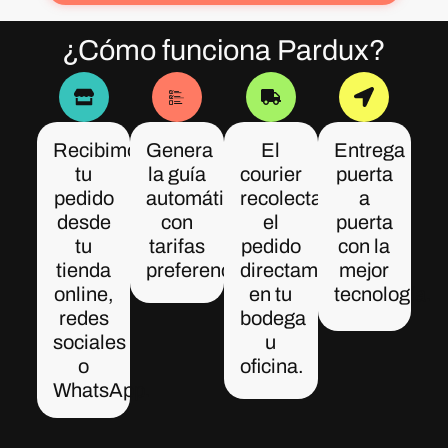
¿Cómo funciona Pardux?
Recibimos
Genera
El
Entrega
tu
la guía
courier
puerta
pedido
automáticamente
recolecta
a
desde
con
el
puerta
tu
tarifas
pedido
con la
tienda
preferenciales.
directamente
mejor
online,
en tu
tecnología.
redes
bodega
sociales
u
o
oficina.
WhatsApp.