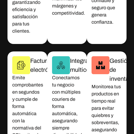
confiable y
garantizando
márgenes y
seguro que
eficiencia y
competitividad.
genera
satisfacción
confianza.
para tus
clientes.
Facturación
Integración
Gestión
electrónica
multicourier
de
Emite
Conectamos
inventari
comprobantes
tu negocio
Monitorea tus
en segundos
con múltiples
productos en
y cumple de
couriers de
tiempo real
forma
forma
para evitar
automática
automática,
quiebres y
con la
asegurando
sobreventas,
normativa del
siempre
asegurando