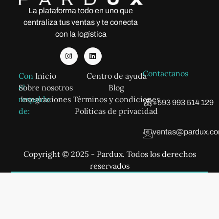
La plataforma todo en uno que
centraliza tus ventas y te conecta
con la logística
Contactanos
Con
Inicio
Centro de ayuda
el
Sobre nosotros
Blog
respaldo
Integraciones
Términos y condiciones
+593 993 514 129
de:
Políticas de privacidad
ventas@pardux.c
Copyright © 2025 - Pardux. Todos los derechos
reservados