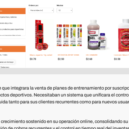
ue integrara la venta de planes de entrenamiento por suscripción 
tos deportivos. Necesitaban un sistema que unificara el control 
luida tanto para sus clientes recurrentes como para nuevos usuar
crecimiento sostenido en su operación online, consolidando su 
ón de cobros recurrentes y el control en tiempo real del invent